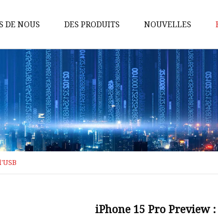
S DE NOUS
DES PRODUITS
NOUVELLES
Routeur de banque
d'alimentation 4G
CPE 4G
Routeur 4G
Routeur de poche 4G
Routeur portatif
CPE 4G intérieur
l'USB
CPE extérieur
Routeur 5G
iPhone 15 Pro Preview : 
Routeur maillé 5G