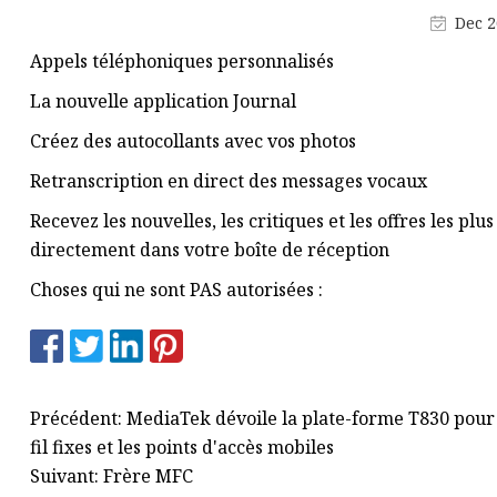
Dec 2
CPE 5G
Appels téléphoniques personnalisés
Modem USB
La nouvelle application Journal
Modem USB 4G
Créez des autocollants avec vos photos
Routeur portable 4G LTE
Retranscription en direct des messages vocaux
MIFI 5G
Recevez les nouvelles, les critiques et les offres les p
Produits de données
directement dans votre boîte de réception
Produit de carte SIM intégrée
Choses qui ne sont PAS autorisées :
Précédent: MediaTek dévoile la plate-forme T830 pour l
fil fixes et les points d'accès mobiles
Suivant: Frère MFC