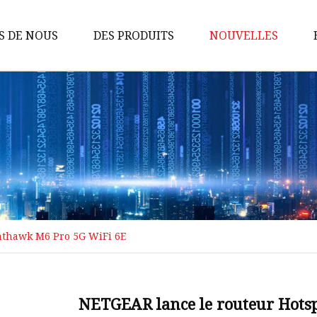
S DE NOUS
DES PRODUITS
NOUVELLES
Routeur de banque
d'alimentation 4G
CPE 4G
Routeur 4G
Routeur de poche 4G
Routeur portatif
CPE 4G intérieur
hthawk M6 Pro 5G WiFi 6E
CPE extérieur
Routeur 5G
NETGEAR lance le routeur Hots
Routeur maillé 5G