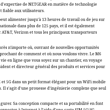
 d'expertise de NETGEAR en matière de technologie
 fiable aux utilisateurs.
eut alimenter jusqu'à 13 heures de travail ou de jeu sur
nationale dans plus de 125 pays, et il est également
c AT&T, Verizon et tous les principaux transporteurs
u près n'importe où, ouvrant de nouvelles opportunités
approchant de comment et où nous voulons vivre. Le M6
e vie en ligne que vous soyez sur un chantier, en voyage
sident et directeur général des produits et services pour
 et 5G dans un petit format élégant pour un WiFi mobile
s. Il s'agit d'une prouesse d'ingénierie complexe que seul
igurer. Sa conception compacte et sa portabilité en font
connecter à Internet à l'aide d'une carte SIM 5G/4G.