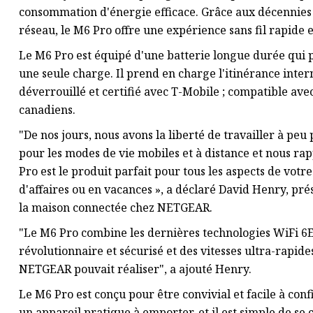
consommation d'énergie efficace. Grâce aux décennies
réseau, le M6 Pro offre une expérience sans fil rapide et
Le M6 Pro est équipé d'une batterie longue durée qui p
une seule charge. Il prend en charge l'itinérance inter
déverrouillé et certifié avec T-Mobile ; compatible ave
canadiens.
"De nos jours, nous avons la liberté de travailler à pe
pour les modes de vie mobiles et à distance et nous r
Pro est le produit parfait pour tous les aspects de votr
d'affaires ou en vacances », a déclaré David Henry, pré
la maison connectée chez NETGEAR.
"Le M6 Pro combine les dernières technologies WiFi 6E
révolutionnaire et sécurisé et des vitesses ultra-rapide
NETGEAR pouvait réaliser", a ajouté Henry.
Le M6 Pro est conçu pour être convivial et facile à conf
un appareil pratique à emporter, et il est simple de se 