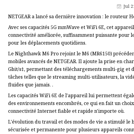
Jul 2
CPE 5G
NETGEAR a lancé sa dernière innovation : le routeur 
Modem USB
Avec ses capacités 5G mmWave et WiFi 6E, cet appareil 
Modem USB 4G
connectivité améliorée, suffisamment puissante pour l
Routeur portable 4G LTE
pour les déplacements quotidiens.
MIFI 5G
Le Nighthawk M6 Pro rejoint le M6 (MR6150) précédemm
mobiles avancés de NETGEAR. Il ajoute la prise en char
Produits de données
Gbit/s‡, permettant des téléchargements multi-gig et d
Produit de carte SIM intégrée
tâches telles que le streaming multi-utilisateurs, la vid
fluides que jamais. .
Les capacités WiFi 6E de l'appareil lui permettent éga
des environnements encombrés, ce qui en fait un choix i
connectivité Internet fiable et rapide n'importe où.
L'évolution du travail et des modes de vie a stimulé le 
sécurisée et permanente pour plusieurs appareils conne