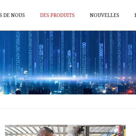
S DE NOUS
DES PRODUITS
NOUVELLES
Routeur de banque
d'alimentation 4G
CPE 4G
Routeur 4G
Routeur de poche 4G
Routeur portatif
CPE 4G intérieur
CPE extérieur
Routeur 5G
Routeur maillé 5G