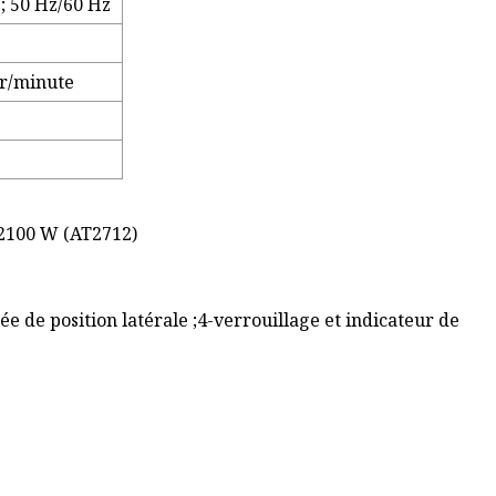
 ; 50 Hz/60 Hz
r/minute
 2100 W (AT2712)
ée de position latérale ;4-verrouillage et indicateur de