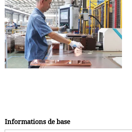
CPE 5G
Modem USB
Modem USB 4G
Routeur portable 4G LTE
MIFI 5G
Produits de données
Produit de carte SIM intégrée
Informations de base