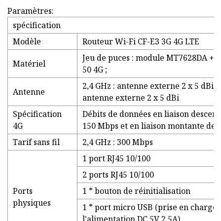
Paramètres:
spécification
Modèle
Routeur Wi-Fi CF-E3 3G 4G LTE
Jeu de puces : module MT7628DA + 
Matériel
50 4G ;
2,4 GHz : antenne externe 2 x 5 dBi, 
Antenne
antenne externe 2 x 5 dBi
Spécification
Débits de données en liaison descen
4G
150 Mbps et en liaison montante de
Tarif sans fil
2,4 GHz : 300 Mbps
1 port RJ45 10/100
2 ports RJ45 10/100
Ports
1 * bouton de réinitialisation
physiques
1 * port micro USB (prise en charge 
l'alimentation DC 5V 2.5A)