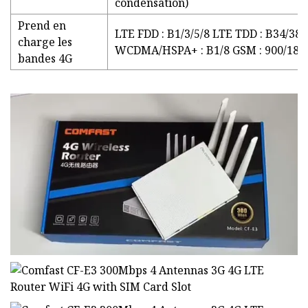
condensation)
Prend en
LTE FDD : B1/3/5/8 LTE TDD : B34/38/
charge les
WCDMA/HSPA+ : B1/8 GSM : 900/18
bandes 4G