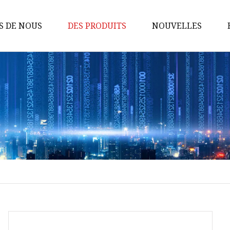
S DE NOUS
DES PRODUITS
NOUVELLES
Routeur de banque
d'alimentation 4G
CPE 4G
Routeur 4G
Routeur de poche 4G
Routeur portatif
CPE 4G intérieur
CPE extérieur
Routeur 5G
Routeur maillé 5G