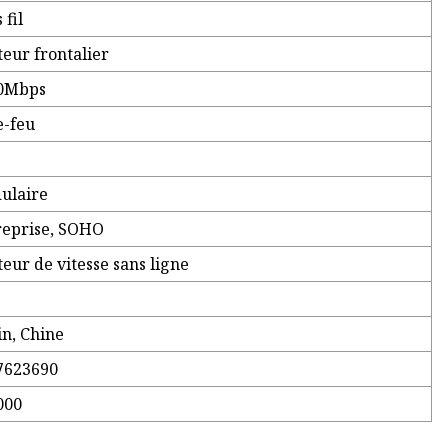
 fil
eur frontalier
0Mbps
e-feu
ulaire
reprise, SOHO
eur de vitesse sans ligne
in, Chine
7623690
000