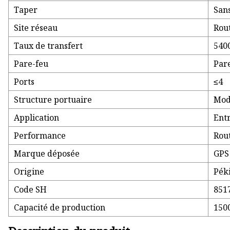
Taper
Sans
Site réseau
Rout
Taux de transfert
540
Pare-feu
Par
Ports
≤4
Structure portuaire
Mod
Application
Ent
Performance
Rout
Marque déposée
GPS
Origine
Pék
Code SH
851
Capacité de production
150