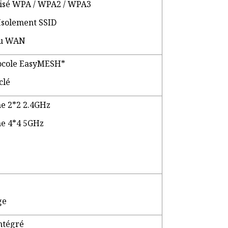
risé WPA / WPA2 / WPA3
 Isolement SSID
 au WAN
otocole EasyMESH*
clé
e 2*2 2.4GHz
ne 4*4 5GHz
ge
ntégré