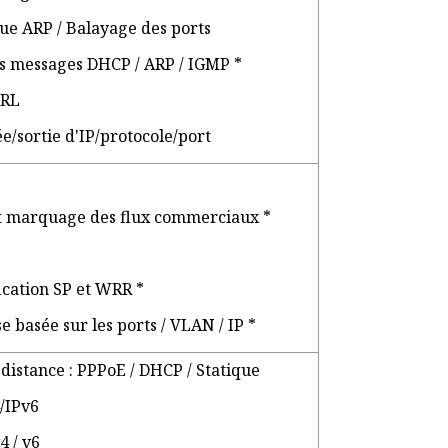
ue ARP / Balayage des ports
s messages DHCP / ARP / IGMP *
URL
ée/sortie d'IP/protocole/port
 et marquage des flux commerciaux *
ication SP et WRR *
e basée sur les ports / VLAN / IP *
distance : PPPoE / DHCP / Statique
4/IPv6
4 / v6