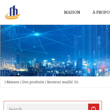
MAISON
À PROPO
Maison
/
Des produits
/
Routeur maillé 5G