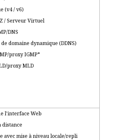
e (v4 / v6)
Z / Serveur Virtuel
CMP/DNS
m de domaine dynamique (DDNS)
IGMP/proxy IGMP*
MLD/proxy MLD
de l'interface Web
à distance
ne avec mise à niveau locale/repli