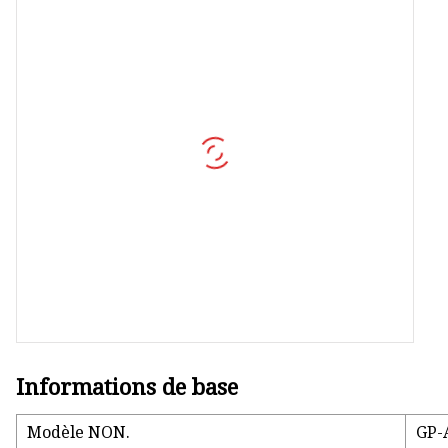
CPE 5G
Modem USB
Modem USB 4G
Routeur portable 4G LTE
MIFI 5G
Produits de données
Produit de carte SIM intégrée
Informations de base
Modèle NON.
GP-