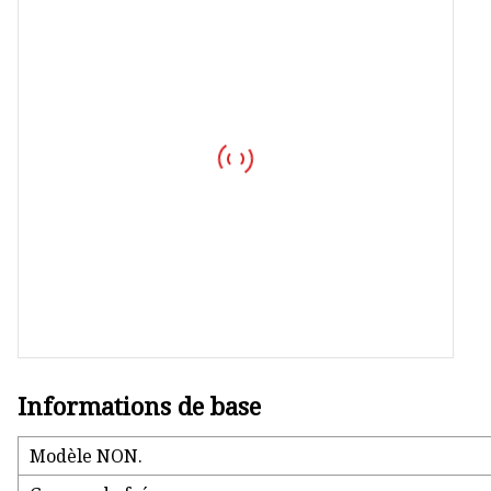
CPE 5G
Modem USB
Modem USB 4G
Routeur portable 4G LTE
MIFI 5G
Produits de données
Produit de carte SIM intégrée
Informations de base
Modèle NON.