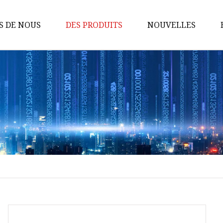
S DE NOUS
DES PRODUITS
NOUVELLES
Routeur de banque
d'alimentation 4G
CPE 4G
Routeur 4G
Routeur de poche 4G
Routeur portatif
CPE 4G intérieur
CPE extérieur
Routeur 5G
Routeur maillé 5G