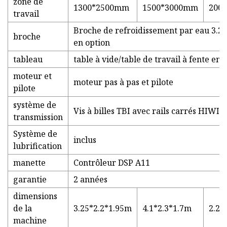
zone de
1300*2500mm
1500*3000mm
200
travail
Broche de refroidissement par eau 3.2
broche
en option
tableau
table à vide/table de travail à fente en 
moteur et
moteur pas à pas et pilote
pilote
système de
Vis à billes TBI avec rails carrés HIWIN
transmission
Système de
inclus
lubrification
manette
Contrôleur DSP A11
garantie
2 années
dimensions
de la
3.25*2.2*1.95m
4.1*2.3*1.7m
2.28
machine