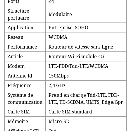
Ports
≤4
Structure
Modulaire
portuaire
Application
Entreprise, SOHO
Réseau
WCDMA
Performance
Routeur de vitesse sans ligne
Article
Routeur Wi-Fi mobile 4G
Modem
LTE-FDD/Tdd-LTE/WCDMA
Antenne RF
150Mbps
Fréquence
2,4 GHz
Système de
Prend en charge Tdd-LTE, FDD-
communication
LTE, TD-SCDMA, UMTS, Edge/Gpr
Carte SIM
Carte SIM standard
Mémoire
Micro-SD