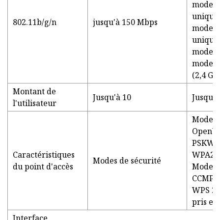
mode80
unique
802.11b/g/n
jusqu'à 150 Mbps
mode80
unique
mode80
mode80
(2,4 GH
Montant de
Jusqu'à 10
Jusqu'à
l'utilisateur
Mode h
OpenW
PSKWP
Caractéristiques
WPA2 (
Modes de sécurité
du point d'accès
Mode h
CCMP (
WPS 2.
pris en
Interface