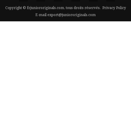
Copyright © fr.juniororiginals.com, tous droits réservés.
Privacy Policy
E-mail
export@juniororiginals.com