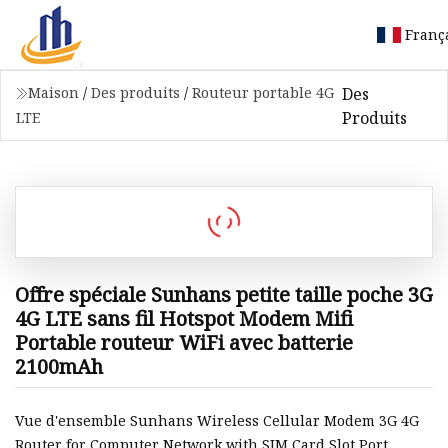
Franç
Des
Maison
/
Des produits
/
Routeur portable 4G
Produits
LTE
Offre spéciale Sunhans petite taille poche 3G
4G LTE sans fil Hotspot Modem Mifi
Portable routeur WiFi avec batterie
2100mAh
Vue d'ensemble Sunhans Wireless Cellular Modem 3G 4G
Router for Computer Network with SIM Card Slot Port