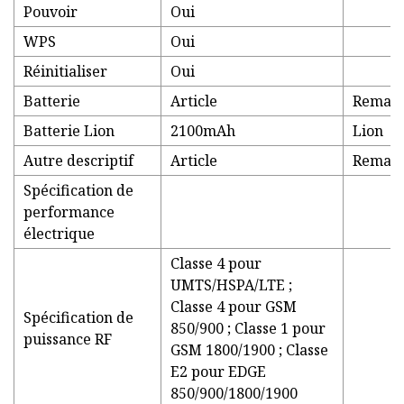
Pouvoir
Oui
WPS
Oui
Réinitialiser
Oui
Batterie
Article
Remarq
Batterie Lion
2100mAh
Lion
Autre descriptif
Article
Remarq
Spécification de
performance
électrique
Classe 4 pour
UMTS/HSPA/LTE ;
Classe 4 pour GSM
Spécification de
850/900 ; Classe 1 pour
puissance RF
GSM 1800/1900 ; Classe
E2 pour EDGE
850/900/1800/1900