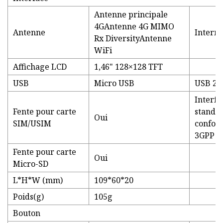
Antenne principale
4GAntenne 4G MIMO
Antenne
Intern
Rx DiversityAntenne
WiFi
Affichage LCD
1,46" 128×128 TFT
USB
Micro USB
USB 2.0
Interfa
Fente pour carte
standar
Oui
SIM/USIM
confor
3GPP 31
Fente pour carte
Oui
Micro-SD
L*H*W (mm)
109*60*20
Poids(g)
105g
Bouton