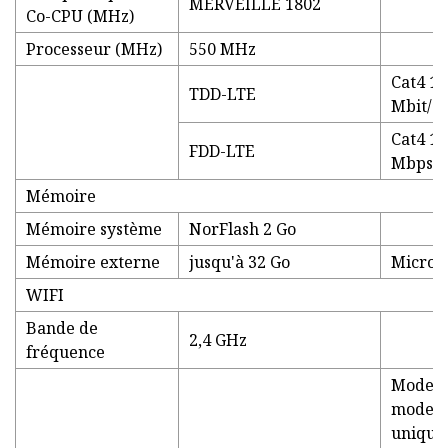
MERVEILLE 1802
Co-CPU (MHz)
Processeur (MHz)
550 MHz
Cat4 15
TDD-LTE
Mbit/s
Cat4 15
FDD-LTE
Mbps 
Mémoire
Mémoire système
NorFlash 2 Go
Mémoire externe
jusqu'à 32 Go
Micro-
WIFI
Bande de
2,4 GHz
fréquence
Modes p
mode 8
unique