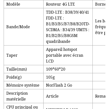
Modèle
Routeur 4G LTE
Borne w
TDD-LTE : B38/39/40/41
FDD-LTE :
Les ba
B1/B3/B5/B7/B8/B20TD-
Bande/Mode
fréque
SCDMA : B34/39 UMTS :
être pe
B1/B2/B5/B8GSM
quadribande
Appareil hotspot
Taper
portable avec écran
LCD
Taille(mm)
109*60*20
Poids(g)
105g
Mémoire système
NorFlash 2 Go
Description
Article
Remarq
matérielle
CPU principal ou